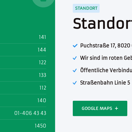
STANDORT
Standor
141
Puchstraße 17, 8020 
144
Wir sind im roten Ge
122
Öffentliche Verbind
133
Straßenbahn Linie 5
112
140
GOOGLE MAPS
01-406 43 43
1450